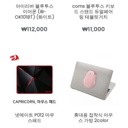
아이리버 블루투스
coms 블루투스 키보
이어폰 (IB-
드 스탠드 듀얼페어
OK101BT) (화이트)
링 태블릿거치
₩
112,000
₩
11,000
넷메이트 P012 마우
휴대용 접착식 마우
스패드
스 가방 2color