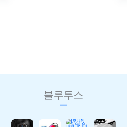
호대
패드
0 유
티 케
패드
/ 스
선키
이블
컴퓨
웨이
보드
KVM
터 키
드 컴
마우
10M
보드
퓨터
스 세
MM
장패
마우
트 키
키보
드 키
스패
스킨
드 마
캡
드
포함
우스
₩
9,00
₩
13,0
₩
13,0
₩
68,0
0
00
00
00
블루투스