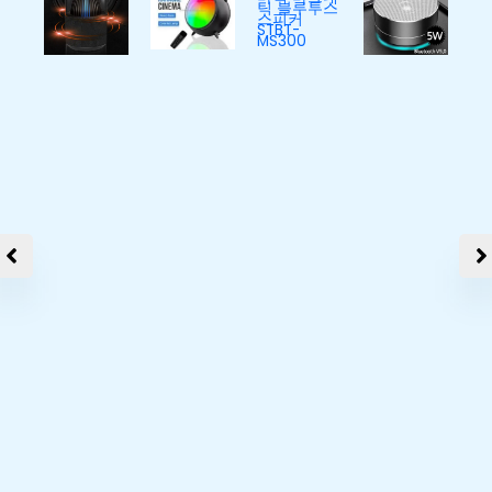
마하
f3 블
루투
스 스
[후니
피커
케이
사운
스]
드바
스마
무드
텍 마
등 수
그네
유등
마이
틱 블
취침
크 블
루투
등 선
루투
스 스
피닉
물 구
스 스
피커
스 블
정 명
피커
STBT
루투
절 설
ZQS1
-
스 무
날 설
442
MS3
선 스
세트
W
00
피커