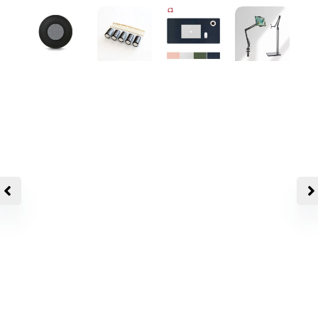
[후니
케이
스]
전해
우리
콘덴
양면
고급
무역
서 캐
컬러
형 다
S1흡
패 시
마우
관절
착형
터 삼
스 노
침대
블루
영
트북
핸드
투스
35V
컴퓨
폰 거
스피
1000
터 고
치대/
커생
uF 5
급 PU
태블