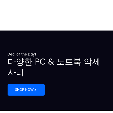
활방
개 4
가죽
릿/스
수
묶음
패드
탠드
₩
16,0
₩
43,0
₩
13,0
₩
29,0
00
00
00
00
Deal of the Day!
다양한 PC & 노트북 악세
사리
SHOP NOW