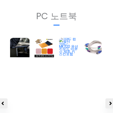
PC 노트북
책상
팔걸
이 마
우스
다니
손목
카 가
TGIC
받침
죽 마
컴퓨
대 팔
우스
터
거치
장패
TGC
대 사
드 /
-
컴퓨
무 보
양면
MK32
터 멀