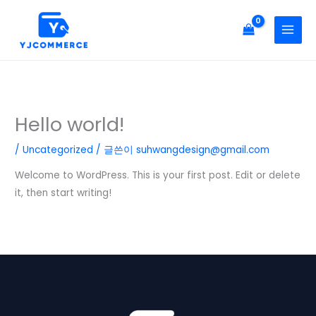
콘
텐
츠
로
건
너
뛰
Hello world!
기
/
Uncategorized
/ 글쓴이
suhwangdesign@gmail.com
Welcome to WordPress. This is your first post. Edit or delete
it, then start writing!