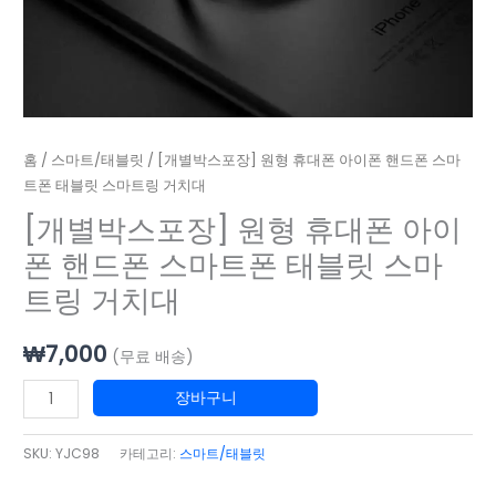
폰
이
태
폰
블
핸
릿
드
스
폰
마
스
홈
/
스마트/태블릿
/ [개별박스포장] 원형 휴대폰 아이폰 핸드폰 스마
트
마
트폰 태블릿 스마트링 거치대
링
트
[개별박스포장] 원형 휴대폰 아이
거
폰
치
폰 핸드폰 스마트폰 태블릿 스마
태
대
트링 거치대
블
수
릿
량
스
₩
7,000
(무료 배송)
마
장바구니
트
링
SKU:
YJC98
카테고리:
스마트/태블릿
거
치