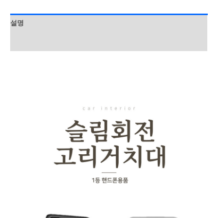
대
수
설명
량
상품평 (0)