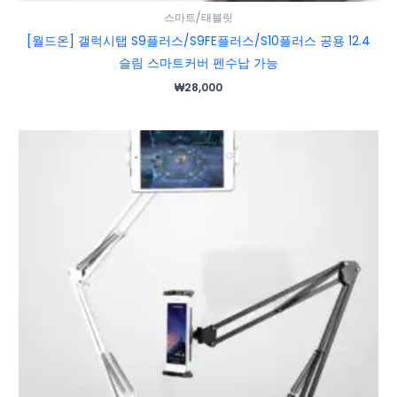
스마트/태블릿
[월드온] 갤럭시탭 S9플러스/S9FE플러스/S10플러스 공용 12.4
슬림 스마트커버 펜수납 가능
₩
28,000