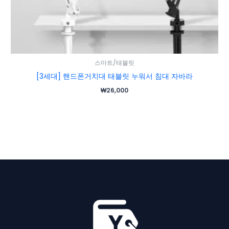
스마트/태블릿
[3세대] 핸드폰거치대 태블릿 누워서 침대 자바라
₩
26,000