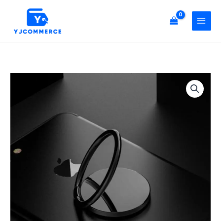
박
콘
스
텐
포
츠
장]
로
원
건
형
너
휴
[개
뛰
대
별
기
폰
박
아
스
이
포
폰
장]
핸
원
드
형
폰
휴
스
대
마
폰
트
아