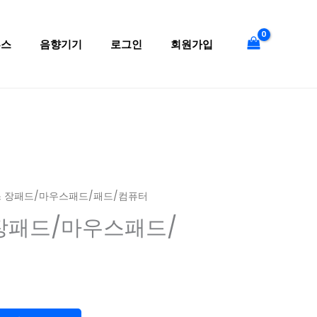
우
스
투스
음향기기
로그인
회원가입
장
패
드/
마
우
스
패
드/
스 장패드/마우스패드/패드/컴퓨터
패
장패드/마우스패드/
드/
컴
퓨
터
수