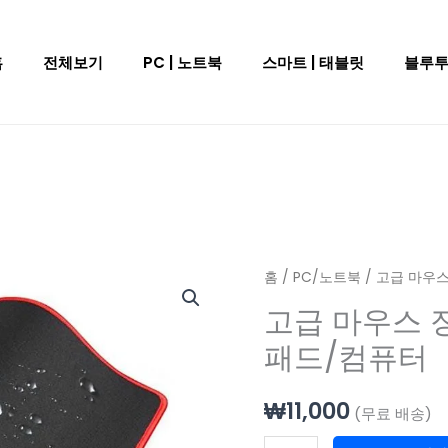
홈
전체보기
PC | 노트북
스마트 | 태블릿
블루
고
홈
/
PC/노트북
/ 고급 마우
급
고급 마우스 
마
패드/컴퓨터
우
스
₩
11,000
장
(무료 배송)
패