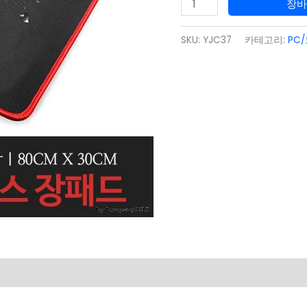
장
드/
마
SKU:
YJC37
카테고리:
PC
우
스
패
드/
패
드/
컴
퓨
터
수
량