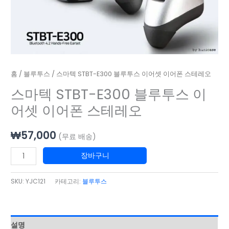
량
이
어
폰
스
테
레
홈
/
블루투스
/ 스마텍 STBT-E300 블루투스 이어셋 이어폰 스테레오
오
스마텍 STBT-E300 블루투스 이
수
어셋 이어폰 스테레오
량
₩
57,000
(무료 배송)
장바구니
SKU:
YJC121
카테고리:
블루투스
설명