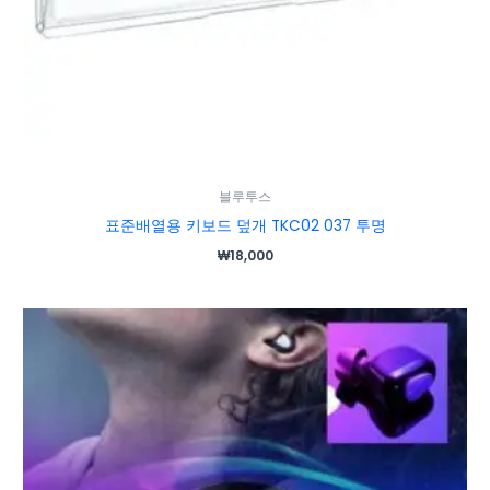
블루투스
표준배열용 키보드 덮개 TKC02 037 투명
₩
18,000