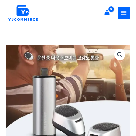
텍
콘
STBT-
텐
E300
츠
블
로
루
건
투
너
스
스
뛰
이
마
기
어
텍
셋
STBT-
이
E300
어
블
폰
루
스
투
테
스
레
이
오
어
수
셋