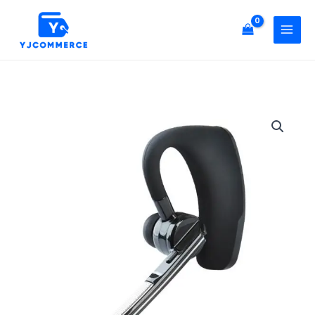
텍
콘
STBT-
텐
N1
츠
블
로
루
건
투
너
스
스
뛰
무
마
기
선
텍
이
STBT-
어
N1
폰
블
수
루
량
투
스
무
선
이