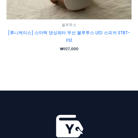
블루투스
[후니케이스] 스마텍 댄싱워터 무선 블루투스 LED 스피커 STBT-
FS1
₩
107,000