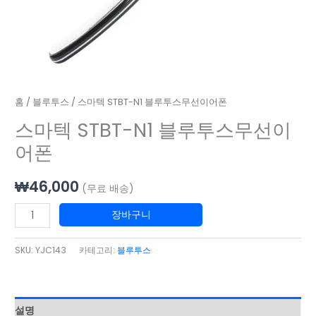
어
폰
수
량
홈
/
블루투스
/ 스마텍 STBT-N1 블루투스무선이어폰
스마텍 STBT-N1 블루투스무선이
어폰
₩
46,000
(무료 배송)
장바구니
SKU:
YJC143
카테고리:
블루투스
설명