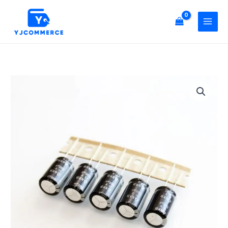
콘
콘
덴
텐
서
츠
캐
로
패
건
시
너
터
전
뛰
삼
해
기
영
콘
35V
덴
1000
서
uF
캐
5
패
개
시
4
터
묶
삼
음
영
수
35V