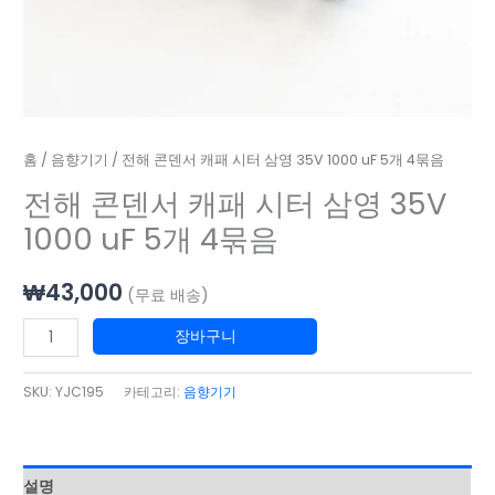
량
1000
uF
5
개
4
묶
홈
/
음향기기
/ 전해 콘덴서 캐패 시터 삼영 35V 1000 uF 5개 4묶음
음
전해 콘덴서 캐패 시터 삼영 35V
수
1000 uF 5개 4묶음
량
₩
43,000
(무료 배송)
장바구니
SKU:
YJC195
카테고리:
음향기기
설명