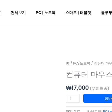
홈
전체보기
PC | 노트북
스마트 | 태블릿
블루
컴
홈
/
PC/노트북
/ 컴퓨터 마
퓨
컴퓨터 마우스
터
마
₩
17,000
(무료 배송)
우
스
장
팔
받
SKU:
YJC11
카테고리:
PC/