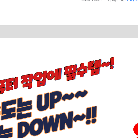
침
대
수
량