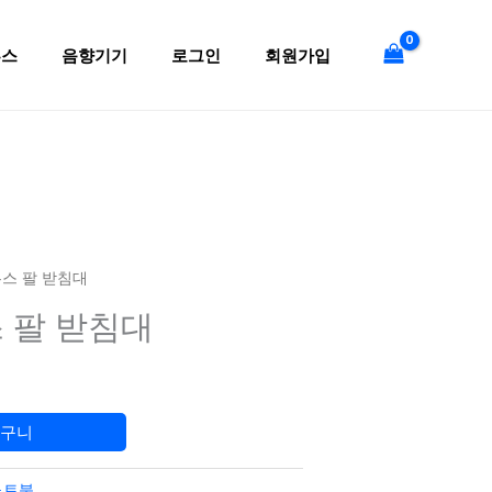
터
마
투스
음향기기
로그인
회원가입
우
스
팔
받
침
대
수
량
우스 팔 받침대
 팔 받침대
바구니
노트북