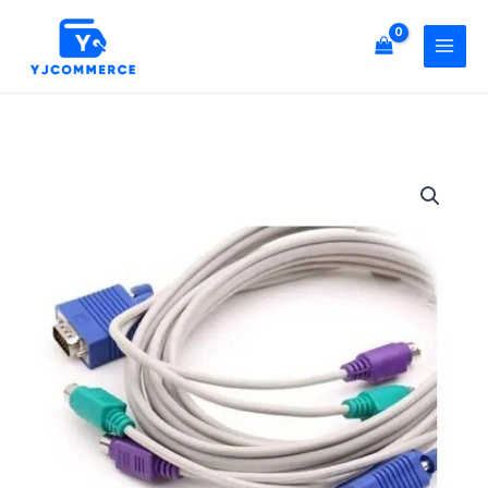
터
콘
멀
텐
티
츠
케
로
이
건
블
너
KVM
컴
뛰
10M
퓨
기
MM
터
키
멀
보
티
드
케
마
이
우
블
스
KVM
수
10M
량
MM
키