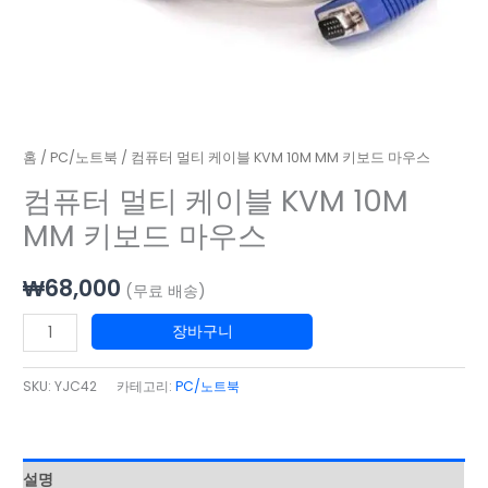
보
드
마
우
스
수
홈
/
PC/노트북
/ 컴퓨터 멀티 케이블 KVM 10M MM 키보드 마우스
량
컴퓨터 멀티 케이블 KVM 10M
MM 키보드 마우스
₩
68,000
(무료 배송)
장바구니
SKU:
YJC42
카테고리:
PC/노트북
설명