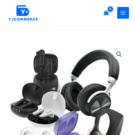
케
콘
이
텐
스]
츠
스
로
마
건
텍/
너
우
[후
뛰
리
니
기
무
케
역/
이
엑
스]
티
스
몬/
마
아
텍/
이
우
템
리
허
무
브/
역/