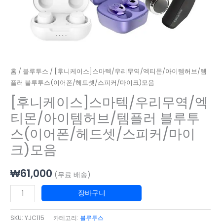
템
엑
플
티
러
몬/
블
아
루
이
투
템
홈
/
블루투스
/ [후니케이스]스마텍/우리무역/엑티몬/아이템허브/템
스
허
플러 블루투스(이어폰/헤드셋/스피커/마이크)모음
(이
브/
[후니케이스]스마텍/우리무역/엑
어
템
폰/
티몬/아이템허브/템플러 블루투
플
헤
스(이어폰/헤드셋/스피커/마이
러
드
블
크)모음
셋/
루
스
투
₩
61,000
피
(무료 배송)
스
커/
(이
장바구니
마
어
이
폰/
SKU:
YJC115
카테고리:
블루투스