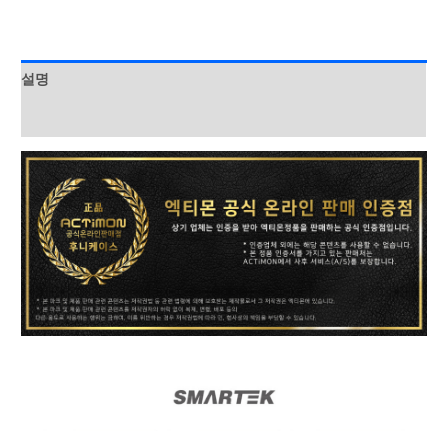
크)
헤
모
드
음
셋/
설명
수
스
량
피
상품평 (0)
커/
마
이
크)
모
음
수
량