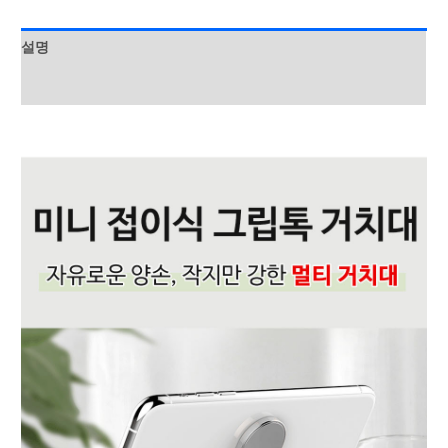
장
수
설명
량
상품평 (0)