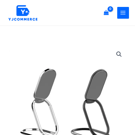
니
콘
접
텐
이
츠
식
로
메
건
탈
너
스
[D]
뛰
마
미
기
트
니
톡
접
스
이
마
식
트
메
링
탈
휴
스
대
마
폰
트
태
톡