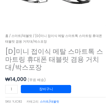
블
스
릿
마
겸
트
용
링
거
휴
치
대
홈
/
스마트/태블릿
/ [D]미니 접이식 메탈 스마트톡 스마트링 휴대폰
대/
폰
태블릿 겸용 거치대/박스포장
박
태
[D]미니 접이식 메탈 스마트톡 스
스
블
포
마트링 휴대폰 태블릿 겸용 거치
릿
장
대/박스포장
겸
수
용
량
거
₩
14,000
(무료 배송)
치
장바구니
대/
박
SKU:
YJC82
카테고리:
스마트/태블릿
스
포