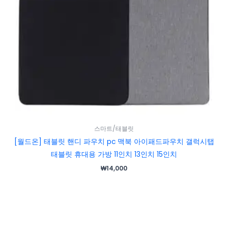
스마트/태블릿
[월드온] 태블릿 핸디 파우치 pc 맥북 아이패드파우치 갤럭시탭
태블릿 휴대용 가방 11인치 13인치 15인치
₩
14,000