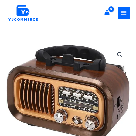
휴
콘
대
텐
용
츠
레
로
트
건
로
너
홈
RX-
뛰
FM
BT628
기
AM
휴
SW
대
라
용
디
레
오
트
수
로
량
홈
FM
AM
SW