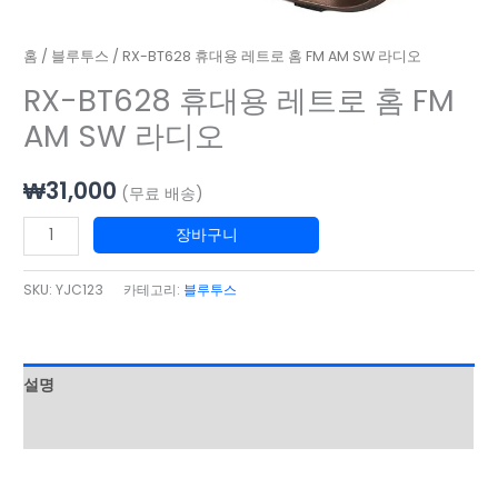
라
디
홈
/
블루투스
/ RX-BT628 휴대용 레트로 홈 FM AM SW 라디오
오
RX-BT628 휴대용 레트로 홈 FM
수
량
AM SW 라디오
₩
31,000
(무료 배송)
장바구니
SKU:
YJC123
카테고리:
블루투스
설명
상품평 (0)